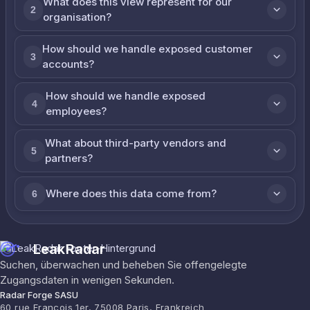
What does this view represent for our
2
organisation?
How should we handle exposed customer
3
accounts?
How should we handle exposed
4
employees?
What about third-party vendors and
5
partners?
Where does this data come from?
6
LeakRadar
Suchen, überwachen und beheben Sie offengelegte
Zugangsdaten in wenigen Sekunden.
Radar Forge SASU
60 rue François 1er, 75008 Paris, Frankreich