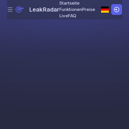
Startseite
LeakRadar
Funktionen
Preise
Menu
Skip to content
Live
FAQ