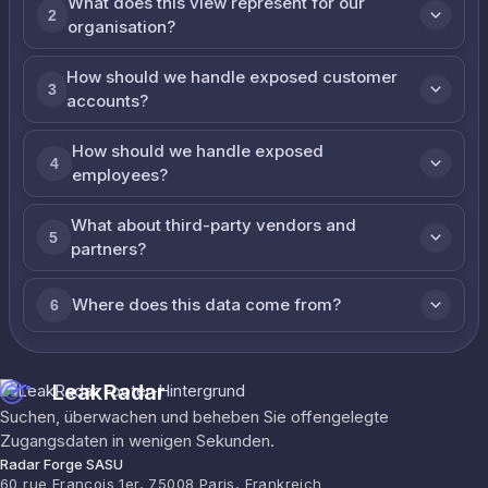
What does this view represent for our
2
organisation?
How should we handle exposed customer
3
accounts?
How should we handle exposed
4
employees?
What about third-party vendors and
5
partners?
Where does this data come from?
6
LeakRadar
Suchen, überwachen und beheben Sie offengelegte
Zugangsdaten in wenigen Sekunden.
Radar Forge SASU
60 rue François 1er, 75008 Paris, Frankreich