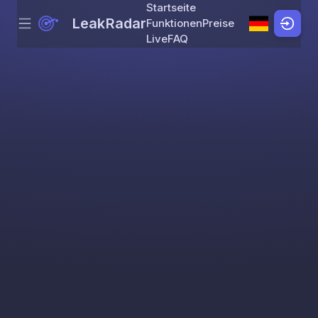
Startseite
LeakRadar
Funktionen
Preise
Menu
Skip to content
Live
FAQ