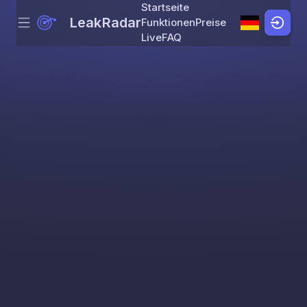
Startseite
LeakRadar
Funktionen
Preise
Menu
Skip to content
Live
FAQ