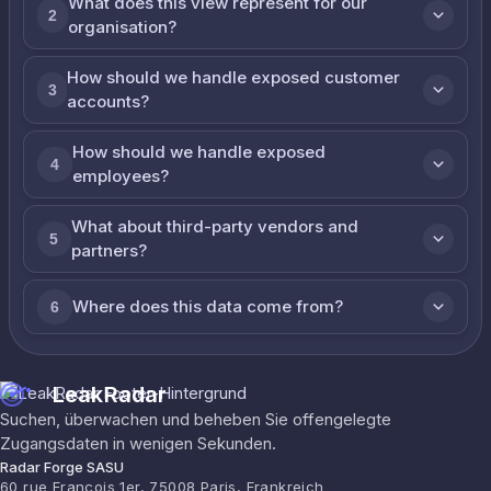
What does this view represent for our
2
organisation?
How should we handle exposed customer
3
accounts?
How should we handle exposed
4
employees?
What about third-party vendors and
5
partners?
Where does this data come from?
6
LeakRadar
Suchen, überwachen und beheben Sie offengelegte
Zugangsdaten in wenigen Sekunden.
Radar Forge SASU
60 rue François 1er, 75008 Paris, Frankreich