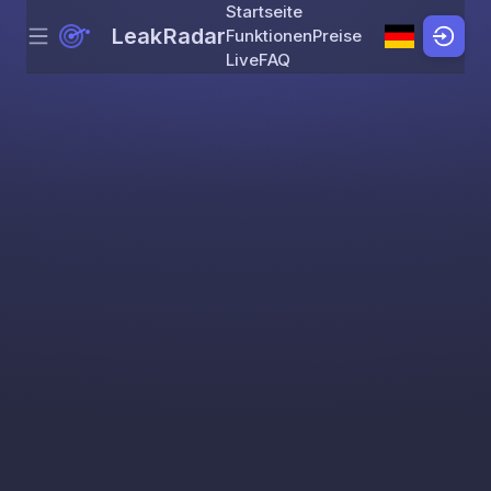
Startseite
LeakRadar
Funktionen
Preise
Menu
Skip to content
Live
FAQ