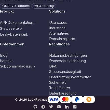
DSGVO-konform
EU-Hosting
Produkt
Solutions
API-Dokumentation
Use cases
↗
Industries
Statusseite
↗
Alternatives
Leak-Datenbank
Domain reports
Unternehmen
Rechtliches
Blog
Nutzungsbedingungen
Kontakt
Datenschutzerklärung
SubdomainRadar.io
DPA
↗
Steueransässigkeit
Unterauftragsverarbeiter
Sicherheit
Trust Center
Datenloeschung
© 2026
LeakRadar.io