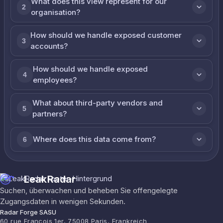
What does this view represent for our
2
organisation?
How should we handle exposed customer
3
accounts?
How should we handle exposed
4
employees?
What about third-party vendors and
5
partners?
Where does this data come from?
6
LeakRadar
Suchen, überwachen und beheben Sie offengelegte
Zugangsdaten in wenigen Sekunden.
Radar Forge SASU
60 rue François 1er, 75008 Paris, Frankreich