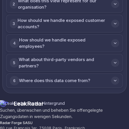
What does this view represent for our
2
organisation?
How should we handle exposed customer
3
accounts?
How should we handle exposed
4
employees?
What about third-party vendors and
5
partners?
Where does this data come from?
6
LeakRadar
Suchen, überwachen und beheben Sie offengelegte
Zugangsdaten in wenigen Sekunden.
Radar Forge SASU
60 rue François 1er, 75008 Paris, Frankreich