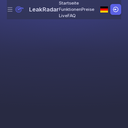
Startseite
LeakRadar
Funktionen
Preise
Menu
Skip to content
Live
FAQ