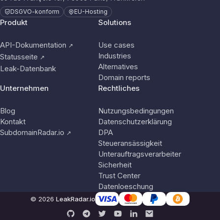
DSGVO-konform
EU-Hosting
Produkt
Solutions
API-Dokumentation
Use cases
↗
Industries
Statusseite
↗
Alternatives
Leak-Datenbank
Domain reports
Unternehmen
Rechtliches
Blog
Nutzungsbedingungen
Kontakt
Datenschutzerklärung
SubdomainRadar.io
DPA
↗
Steueransässigkeit
Unterauftragsverarbeiter
Sicherheit
Trust Center
Datenloeschung
© 2026
LeakRadar.io