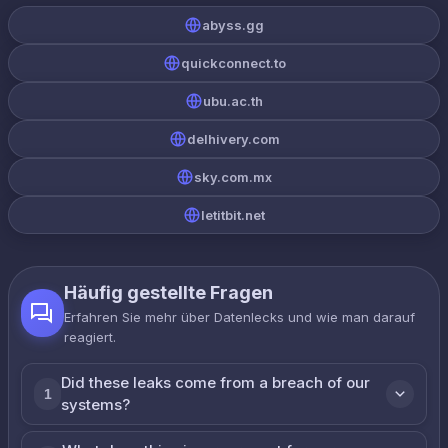
abyss.gg
quickconnect.to
ubu.ac.th
delhivery.com
sky.com.mx
letitbit.net
Häufig gestellte Fragen
Erfahren Sie mehr über Datenlecks und wie man darauf
reagiert.
Did these leaks come from a breach of our
1
systems?