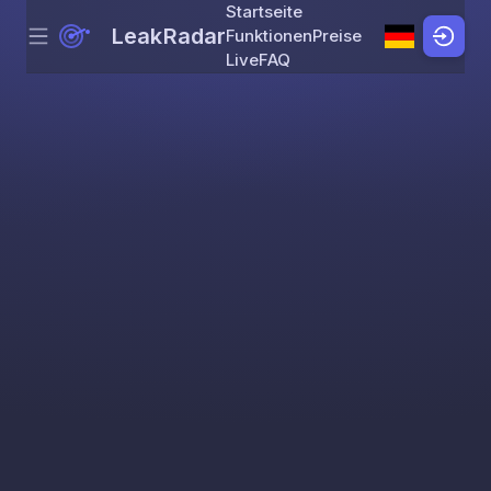
Startseite
LeakRadar
Funktionen
Preise
Menu
Skip to content
Live
FAQ