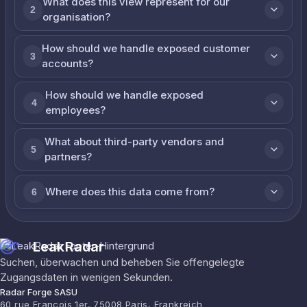
What does this view represent for our
2
organisation?
How should we handle exposed customer
3
accounts?
How should we handle exposed
4
employees?
What about third-party vendors and
5
partners?
Where does this data come from?
6
LeakRadar
Suchen, überwachen und beheben Sie offengelegte
Zugangsdaten in wenigen Sekunden.
Radar Forge SASU
60 rue François 1er, 75008 Paris, Frankreich