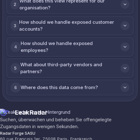
What does this view represent for our
2
organisation?
How should we handle exposed customer
3
accounts?
How should we handle exposed
4
employees?
What about third-party vendors and
5
partners?
Where does this data come from?
6
LeakRadar
Suchen, überwachen und beheben Sie offengelegte
Zugangsdaten in wenigen Sekunden.
Radar Forge SASU
60 rue François 1er, 75008 Paris, Frankreich