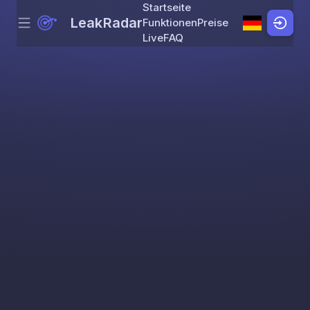
Startseite
LeakRadar
Funktionen
Preise
Menu
Skip to content
Live
FAQ