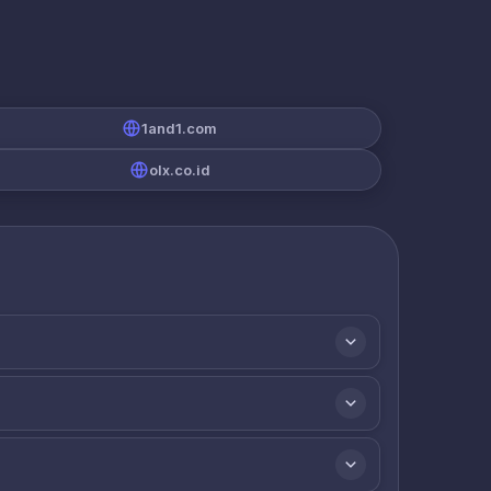
1and1.com
olx.co.id