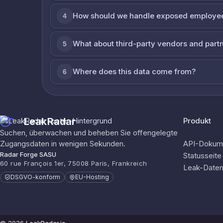
How should we handle exposed employe
4
What about third-party vendors and part
5
Where does this data come from?
6
LeakRadar
Produkt
Suchen, überwachen und beheben Sie offengelegte
Zugangsdaten in wenigen Sekunden.
API-Dokume
Radar Forge SASU
Statusseite
60 rue François 1er, 75008 Paris, Frankreich
Leak-Date
DSGVO-konform
EU-Hosting
© 2026
LeakRadar.io