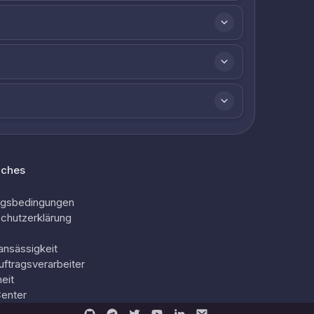
iches
ngsbedingungen
chutzerklärung
ansässigkeit
uftragsverarbeiter
eit
Center