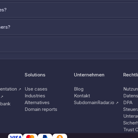
es?
ners?
Solutions
Unternehmen
Rechtl
ntation
Use cases
Blog
Nutzu
↗
Industries
Kontakt
Datens
↗
Alternatives
SubdomainRadar.io
DPA
↗
nbank
Domain reports
Steuer
Untera
Sicherh
Trust 