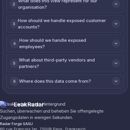
What does this view represent for our
2
organisation?
How should we handle exposed customer
3
accounts?
How should we handle exposed
4
employees?
What about third-party vendors and
5
partners?
Where does this data come from?
6
LeakRadar
Suchen, überwachen und beheben Sie offengelegte
Zugangsdaten in wenigen Sekunden.
Radar Forge SASU
60 rue François 1er, 75008 Paris, Frankreich