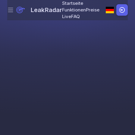
Startseite
LeakRadar
Funktionen
Preise
Menu
Skip to content
Live
FAQ