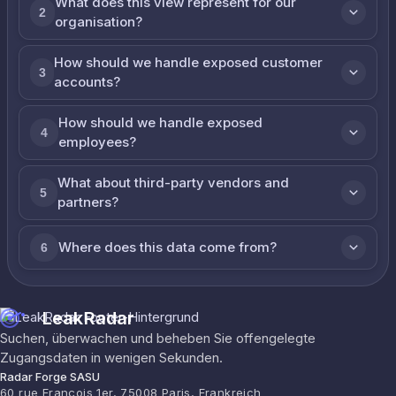
What does this view represent for our
2
organisation?
How should we handle exposed customer
3
accounts?
How should we handle exposed
4
employees?
What about third-party vendors and
5
partners?
Where does this data come from?
6
LeakRadar
Suchen, überwachen und beheben Sie offengelegte
Zugangsdaten in wenigen Sekunden.
Radar Forge SASU
60 rue François 1er, 75008 Paris, Frankreich