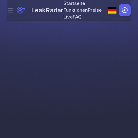
Startseite
LeakRadar
Funktionen
Preise
Menu
Skip to content
Live
FAQ