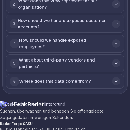
What does this view represent for our
2
organisation?
How should we handle exposed customer
3
accounts?
How should we handle exposed
4
employees?
What about third-party vendors and
5
partners?
Where does this data come from?
6
LeakRadar
Suchen, überwachen und beheben Sie offengelegte
Zugangsdaten in wenigen Sekunden.
Radar Forge SASU
60 rue François 1er, 75008 Paris, Frankreich