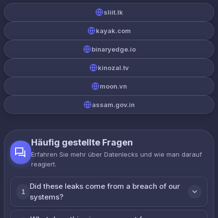
sliit.lk
kayak.com
binaryedge.io
kinozal.tv
moon.vn
assam.gov.in
Häufig gestellte Fragen
Erfahren Sie mehr über Datenlecks und wie man darauf
reagiert.
Did these leaks come from a breach of our
1
systems?