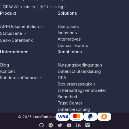
DSGVO-konform
EU-Hosting
Produkt
Solutions
API-Dokumentation
Use cases
↗
Industries
Statusseite
↗
Alternatives
Leak-Datenbank
Domain reports
Unternehmen
Rechtliches
Blog
Nutzungsbedingungen
Kontakt
Datenschutzerklärung
SubdomainRadar.io
DPA
↗
Steueransässigkeit
Unterauftragsverarbeiter
Sicherheit
Trust Center
Datenloeschung
© 2026
LeakRadar.io