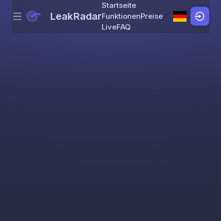
Startseite
LeakRadar
Funktionen
Preise
Menu
Skip to content
Live
FAQ