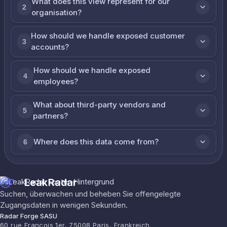
What does this view represent for our
2
organisation?
How should we handle exposed customer
3
accounts?
How should we handle exposed
4
employees?
What about third-party vendors and
5
partners?
Where does this data come from?
6
LeakRadar
Suchen, überwachen und beheben Sie offengelegte
Zugangsdaten in wenigen Sekunden.
Radar Forge SASU
60 rue François 1er, 75008 Paris, Frankreich