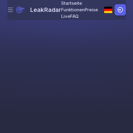
Startseite
LeakRadar
Funktionen
Preise
Menu
Skip to content
Live
FAQ