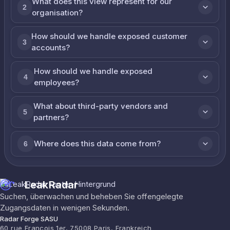
What does this view represent for our
2
organisation?
How should we handle exposed customer
3
accounts?
How should we handle exposed
4
employees?
What about third-party vendors and
5
partners?
Where does this data come from?
6
LeakRadar
Suchen, überwachen und beheben Sie offengelegte
Zugangsdaten in wenigen Sekunden.
Radar Forge SASU
60 rue François 1er, 75008 Paris, Frankreich