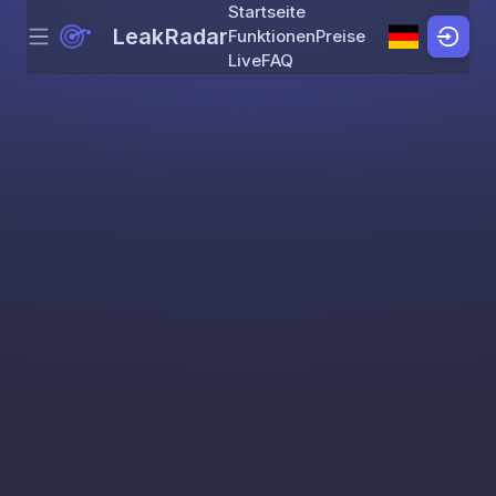
Startseite
LeakRadar
Funktionen
Preise
Menu
Skip to content
Live
FAQ