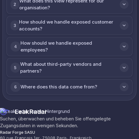
What does this view represent for our
2
organisation?
How should we handle exposed customer
3
accounts?
How should we handle exposed
4
employees?
What about third-party vendors and
5
partners?
Where does this data come from?
6
LeakRadar
Suchen, überwachen und beheben Sie offengelegte
Zugangsdaten in wenigen Sekunden.
Radar Forge SASU
60 rue François 1er, 75008 Paris, Frankreich