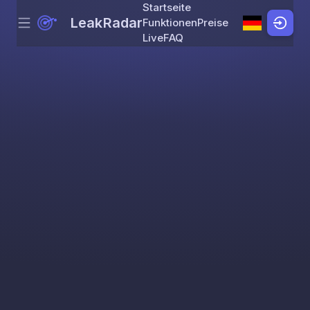
Startseite
LeakRadar
Funktionen
Preise
Menu
Skip to content
Live
FAQ