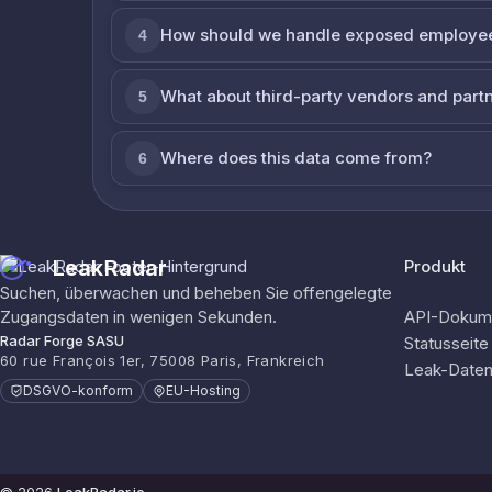
How should we handle exposed employe
4
What about third-party vendors and part
5
Where does this data come from?
6
LeakRadar
Produkt
Suchen, überwachen und beheben Sie offengelegte
Zugangsdaten in wenigen Sekunden.
API-Dokume
Radar Forge SASU
Statusseite
60 rue François 1er, 75008 Paris, Frankreich
Leak-Date
DSGVO-konform
EU-Hosting
© 2026
LeakRadar.io