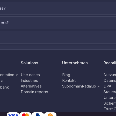
es?
ners?
Solutions
Unternehmen
Rechtl
ntation
Use cases
Blog
Nutzu
↗
Industries
Kontakt
Datens
↗
Alternatives
SubdomainRadar.io
DPA
↗
nbank
Domain reports
Steuer
Untera
Sicherh
Trust 