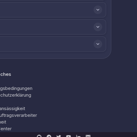
iches
ngsbedingungen
chutzerklärung
ansässigkeit
uftragsverarbeiter
eit
Center