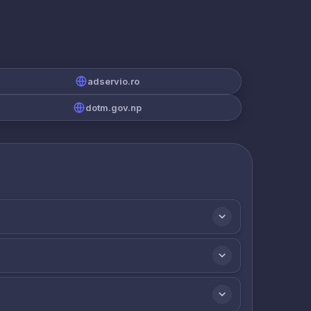
adservio.ro
dotm.gov.np