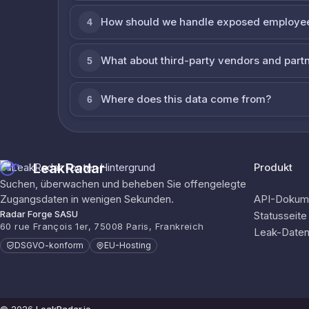
How should we handle exposed employe
4
What about third-party vendors and part
5
Where does this data come from?
6
LeakRadar
Produkt
Suchen, überwachen und beheben Sie offengelegte
Zugangsdaten in wenigen Sekunden.
API-Dokume
Radar Forge SASU
Statusseite
60 rue François 1er, 75008 Paris, Frankreich
Leak-Date
DSGVO-konform
EU-Hosting
© 2026
LeakRadar.io