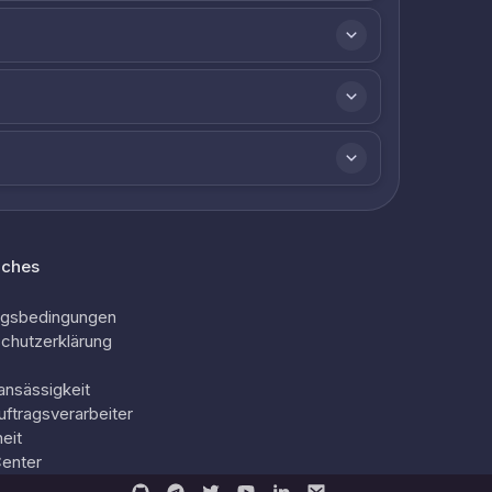
iches
ngsbedingungen
chutzerklärung
ansässigkeit
uftragsverarbeiter
eit
Center