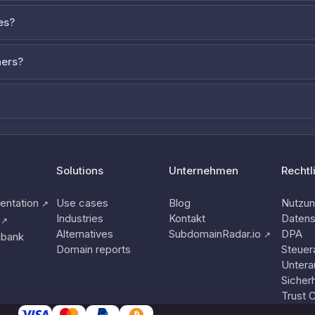
es?
ners?
Solutions
Unternehmen
Rechtl
ntation
Use cases
Blog
Nutzu
↗
Industries
Kontakt
Datens
↗
Alternatives
SubdomainRadar.io
DPA
↗
nbank
Domain reports
Steuer
Untera
Sicherh
Trust 