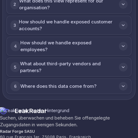
What does this view represent for our
2
organisation?
How should we handle exposed customer
3
accounts?
How should we handle exposed
4
employees?
What about third-party vendors and
5
partners?
Where does this data come from?
6
LeakRadar
Suchen, überwachen und beheben Sie offengelegte
Zugangsdaten in wenigen Sekunden.
Radar Forge SASU
60 rue François 1er, 75008 Paris, Frankreich