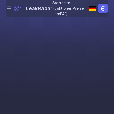
Startseite
LeakRadar
Funktionen
Preise
Menu
Skip to content
Live
FAQ