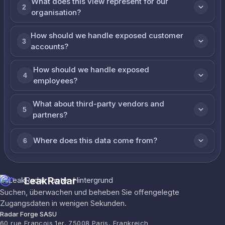
What does this view represent for our
2
organisation?
How should we handle exposed customer
3
accounts?
How should we handle exposed
4
employees?
What about third-party vendors and
5
partners?
Where does this data come from?
6
LeakRadar
Suchen, überwachen und beheben Sie offengelegte
Zugangsdaten in wenigen Sekunden.
Radar Forge SASU
60 rue François 1er, 75008 Paris, Frankreich