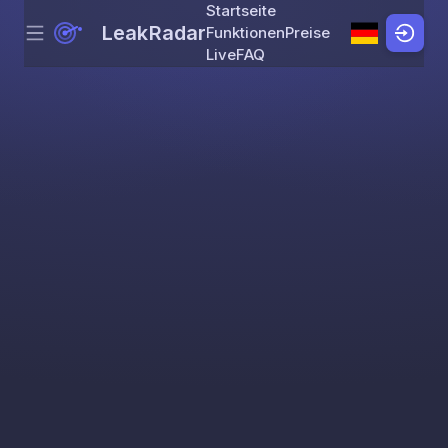
Startseite
LeakRadar
Funktionen
Preise
Menu
Skip to content
Live
FAQ