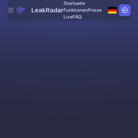
Startseite
LeakRadar
Funktionen
Preise
Menu
Skip to content
Live
FAQ