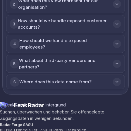
What does this view represent for our
2
organisation?
How should we handle exposed customer
3
accounts?
How should we handle exposed
4
employees?
What about third-party vendors and
5
partners?
Where does this data come from?
6
LeakRadar
Suchen, überwachen und beheben Sie offengelegte
Zugangsdaten in wenigen Sekunden.
Radar Forge SASU
60 rue François 1er, 75008 Paris, Frankreich