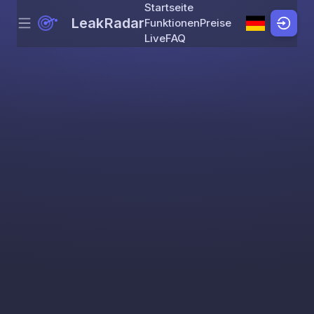
Startseite
LeakRadar
Funktionen
Preise
Menu
Skip to content
Live
FAQ