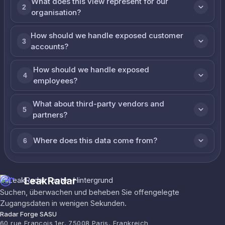
What does this view represent for our
2
organisation?
How should we handle exposed customer
3
accounts?
How should we handle exposed
4
employees?
What about third-party vendors and
5
partners?
Where does this data come from?
6
LeakRadar
Suchen, überwachen und beheben Sie offengelegte
Zugangsdaten in wenigen Sekunden.
Radar Forge SASU
60 rue François 1er, 75008 Paris, Frankreich