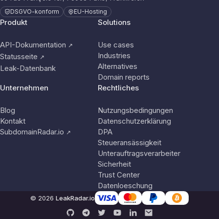
DSGVO-konform
EU-Hosting
Produkt
Solutions
API-Dokumentation
Use cases
↗
Industries
Statusseite
↗
Alternatives
Leak-Datenbank
Domain reports
Unternehmen
Rechtliches
Blog
Nutzungsbedingungen
Kontakt
Datenschutzerklärung
SubdomainRadar.io
DPA
↗
Steueransässigkeit
Unterauftragsverarbeiter
Sicherheit
Trust Center
Datenloeschung
© 2026
LeakRadar.io