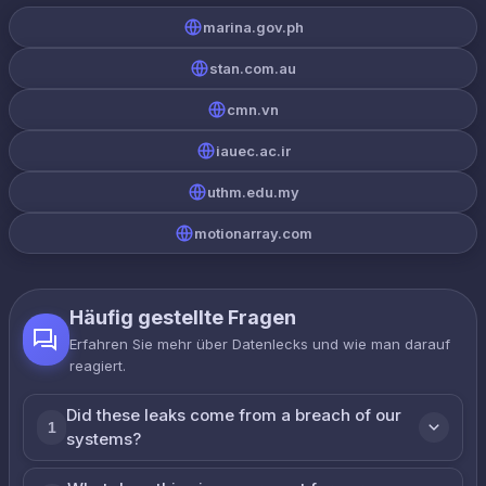
marina.gov.ph
stan.com.au
cmn.vn
iauec.ac.ir
uthm.edu.my
motionarray.com
Häufig gestellte Fragen
Erfahren Sie mehr über Datenlecks und wie man darauf
reagiert.
Did these leaks come from a breach of our
1
systems?