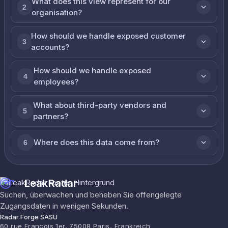
What does this view represent for our
2
organisation?
How should we handle exposed customer
3
accounts?
How should we handle exposed
4
employees?
What about third-party vendors and
5
partners?
Where does this data come from?
6
LeakRadar
Suchen, überwachen und beheben Sie offengelegte
Zugangsdaten in wenigen Sekunden.
Radar Forge SASU
60 rue François 1er, 75008 Paris, Frankreich