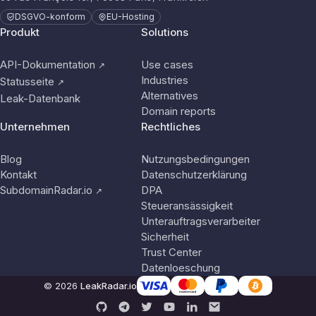
DSGVO-konform
EU-Hosting
Produkt
Solutions
API-Dokumentation
Use cases
↗
Industries
Statusseite
↗
Alternatives
Leak-Datenbank
Domain reports
Unternehmen
Rechtliches
Blog
Nutzungsbedingungen
Kontakt
Datenschutzerklärung
SubdomainRadar.io
DPA
↗
Steueransässigkeit
Unterauftragsverarbeiter
Sicherheit
Trust Center
Datenloeschung
© 2026
LeakRadar.io