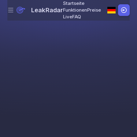
Startseite
LeakRadar
Funktionen
Preise
Menu
Skip to content
Live
FAQ