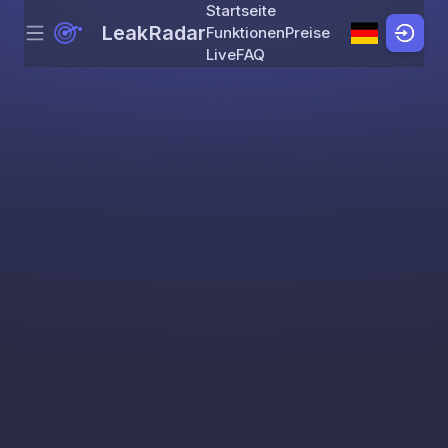
Startseite
LeakRadar
Funktionen
Preise
Menu
Skip to content
Live
FAQ