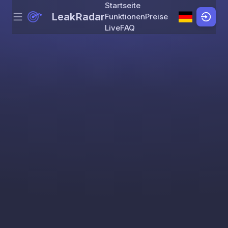
Startseite
LeakRadar
Funktionen
Preise
Menu
Skip to content
Live
FAQ