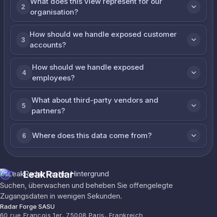
What does this view represent for our
2
organisation?
How should we handle exposed customer
3
accounts?
How should we handle exposed
4
employees?
What about third-party vendors and
5
partners?
Where does this data come from?
6
LeakRadar
Suchen, überwachen und beheben Sie offengelegte
Zugangsdaten in wenigen Sekunden.
Radar Forge SASU
60 rue François 1er, 75008 Paris, Frankreich