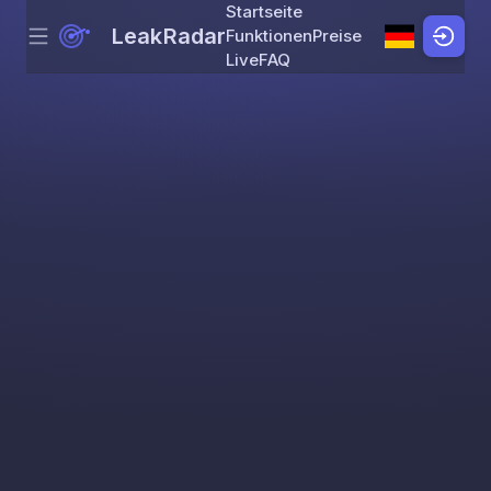
Startseite
LeakRadar
Funktionen
Preise
Menu
Skip to content
Live
FAQ