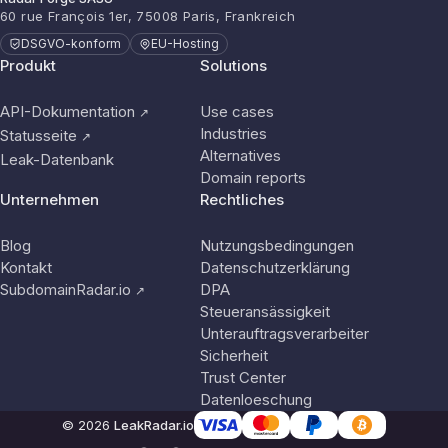
60 rue François 1er, 75008 Paris, Frankreich
DSGVO-konform
EU-Hosting
Produkt
Solutions
API-Dokumentation
Use cases
↗
Industries
Statusseite
↗
Alternatives
Leak-Datenbank
Domain reports
Unternehmen
Rechtliches
Blog
Nutzungsbedingungen
Kontakt
Datenschutzerklärung
SubdomainRadar.io
DPA
↗
Steueransässigkeit
Unterauftragsverarbeiter
Sicherheit
Trust Center
Datenloeschung
© 2026
LeakRadar.io