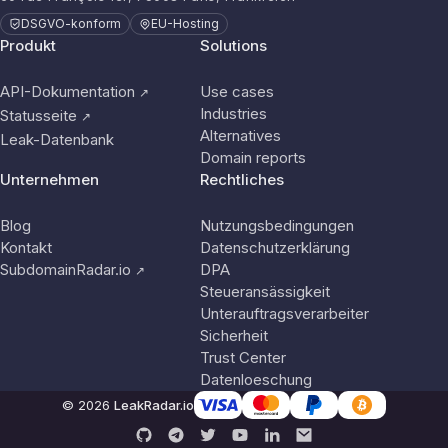
DSGVO-konform
EU-Hosting
Produkt
Solutions
API-Dokumentation
Use cases
↗
Industries
Statusseite
↗
Alternatives
Leak-Datenbank
Domain reports
Unternehmen
Rechtliches
Blog
Nutzungsbedingungen
Kontakt
Datenschutzerklärung
SubdomainRadar.io
DPA
↗
Steueransässigkeit
Unterauftragsverarbeiter
Sicherheit
Trust Center
Datenloeschung
© 2026
LeakRadar.io