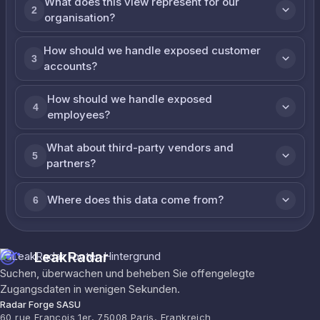
What does this view represent for our
2
organisation?
How should we handle exposed customer
3
accounts?
How should we handle exposed
4
employees?
What about third-party vendors and
5
partners?
Where does this data come from?
6
LeakRadar
Suchen, überwachen und beheben Sie offengelegte
Zugangsdaten in wenigen Sekunden.
Radar Forge SASU
60 rue François 1er, 75008 Paris, Frankreich