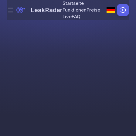
Startseite
LeakRadar
Funktionen
Preise
Menu
Skip to content
Live
FAQ