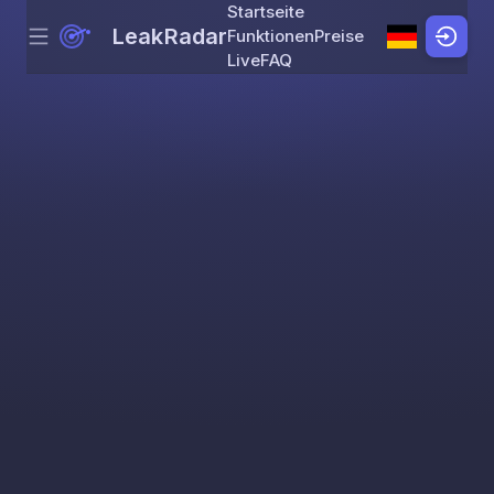
Startseite
LeakRadar
Funktionen
Preise
Menu
Skip to content
Live
FAQ