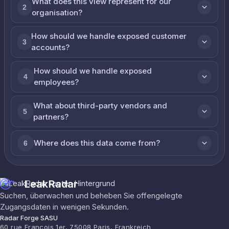
What does this view represent for our
2
organisation?
How should we handle exposed customer
3
accounts?
How should we handle exposed
4
employees?
What about third-party vendors and
5
partners?
Where does this data come from?
6
LeakRadar
Suchen, überwachen und beheben Sie offengelegte
Zugangsdaten in wenigen Sekunden.
Radar Forge SASU
60 rue François 1er, 75008 Paris, Frankreich