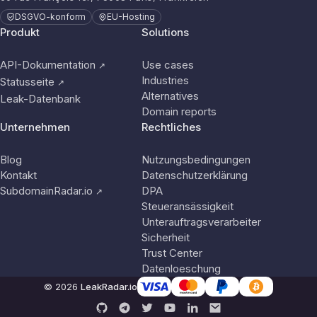
DSGVO-konform
EU-Hosting
Produkt
Solutions
API-Dokumentation
Use cases
↗
Industries
Statusseite
↗
Alternatives
Leak-Datenbank
Domain reports
Unternehmen
Rechtliches
Blog
Nutzungsbedingungen
Kontakt
Datenschutzerklärung
SubdomainRadar.io
DPA
↗
Steueransässigkeit
Unterauftragsverarbeiter
Sicherheit
Trust Center
Datenloeschung
© 2026
LeakRadar.io