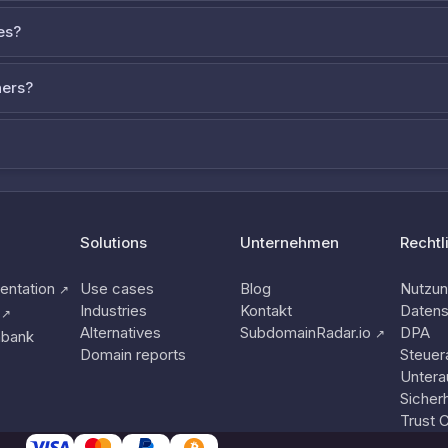
es?
ners?
Solutions
Unternehmen
Rechtl
ntation
Use cases
Blog
Nutzu
↗
Industries
Kontakt
Datens
↗
Alternatives
SubdomainRadar.io
DPA
↗
nbank
Domain reports
Steuer
Untera
Sicherh
Trust 