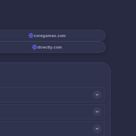
coregames.com
directly.com