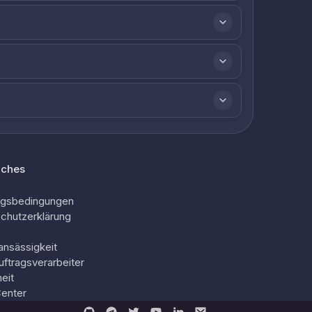
iches
ngsbedingungen
chutzerklärung
ansässigkeit
uftragsverarbeiter
eit
Center