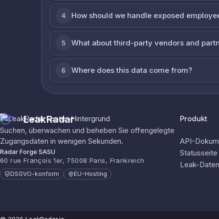
How should we handle exposed employe
4
What about third-party vendors and part
5
Where does this data come from?
6
LeakRadar
Produkt
Suchen, überwachen und beheben Sie offengelegte
Zugangsdaten in wenigen Sekunden.
API-Dokume
Radar Forge SASU
Statusseite
60 rue François 1er, 75008 Paris, Frankreich
Leak-Date
DSGVO-konform
EU-Hosting
© 2026
LeakRadar.io