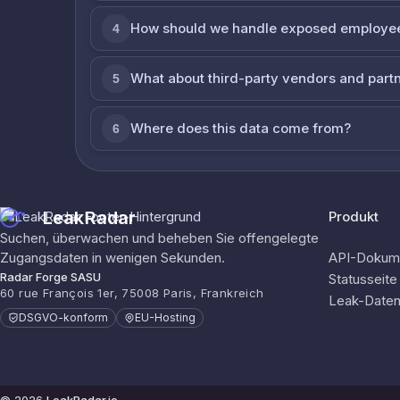
How should we handle exposed employe
4
What about third-party vendors and part
5
Where does this data come from?
6
LeakRadar
Produkt
Suchen, überwachen und beheben Sie offengelegte
Zugangsdaten in wenigen Sekunden.
API-Dokume
Radar Forge SASU
Statusseite
60 rue François 1er, 75008 Paris, Frankreich
Leak-Date
DSGVO-konform
EU-Hosting
© 2026
LeakRadar.io