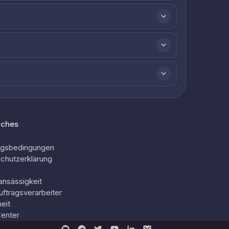
iches
ngsbedingungen
chutzerklärung
ansässigkeit
uftragsverarbeiter
eit
Center