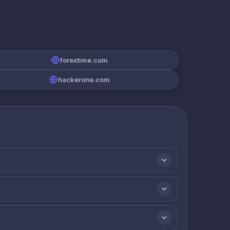
forextime.com
hackerone.com