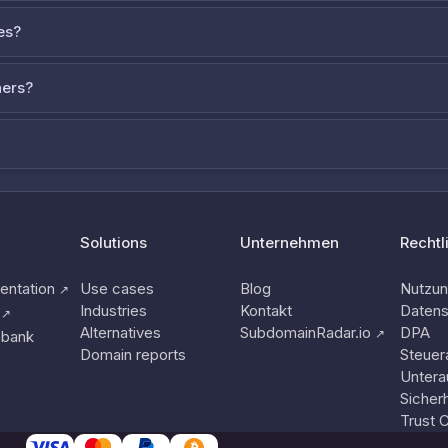
es?
ners?
Solutions
Unternehmen
Rechtl
ntation
Use cases
Blog
Nutzu
↗
Industries
Kontakt
Datens
↗
Alternatives
SubdomainRadar.io
DPA
↗
nbank
Domain reports
Steuer
Untera
Sicherh
Trust 