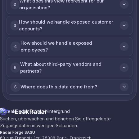
What does this view represent for our
2
organisation?
How should we handle exposed customer
3
accounts?
How should we handle exposed
4
employees?
What about third-party vendors and
5
partners?
Where does this data come from?
6
LeakRadar
Suchen, überwachen und beheben Sie offengelegte
Zugangsdaten in wenigen Sekunden.
Radar Forge SASU
60 rue François 1er, 75008 Paris, Frankreich