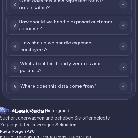
What does this view represent for our
2
organisation?
How should we handle exposed customer
3
accounts?
How should we handle exposed
4
employees?
What about third-party vendors and
5
partners?
Where does this data come from?
6
LeakRadar
Suchen, überwachen und beheben Sie offengelegte
Zugangsdaten in wenigen Sekunden.
Radar Forge SASU
60 rue François 1er, 75008 Paris, Frankreich