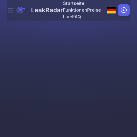
Startseite
LeakRadar
Funktionen
Preise
Menu
Skip to content
Live
FAQ