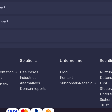
es?
ners?
Solutions
Unternehmen
Rechtl
ntation
Use cases
Blog
Nutzu
↗
Industries
Kontakt
Datens
↗
Alternatives
SubdomainRadar.io
DPA
↗
nbank
Domain reports
Steuer
Untera
Sicherh
Trust 