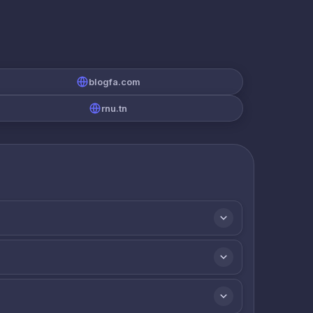
blogfa.com
rnu.tn