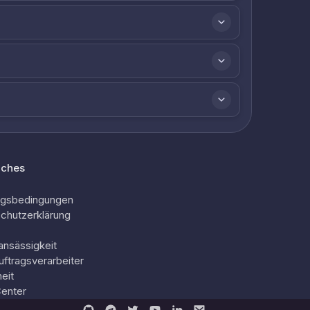
iches
ngsbedingungen
chutzerklärung
ansässigkeit
uftragsverarbeiter
eit
Center