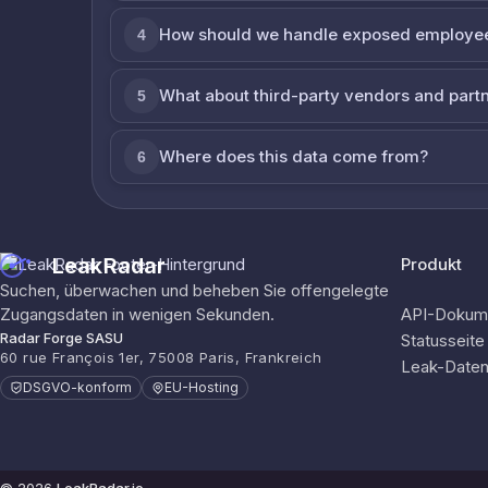
How should we handle exposed employe
4
What about third-party vendors and part
5
Where does this data come from?
6
LeakRadar
Produkt
Suchen, überwachen und beheben Sie offengelegte
Zugangsdaten in wenigen Sekunden.
API-Dokume
Radar Forge SASU
Statusseite
60 rue François 1er, 75008 Paris, Frankreich
Leak-Date
DSGVO-konform
EU-Hosting
© 2026
LeakRadar.io