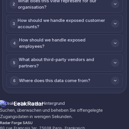
What does this view represent for our
2
organisation?
How should we handle exposed customer
3
accounts?
How should we handle exposed
4
employees?
What about third-party vendors and
5
partners?
Where does this data come from?
6
LeakRadar
Suchen, überwachen und beheben Sie offengelegte
Zugangsdaten in wenigen Sekunden.
Radar Forge SASU
60 rue François 1er, 75008 Paris, Frankreich