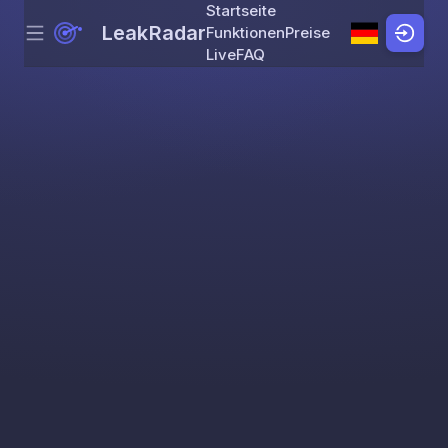
Startseite
LeakRadar
Funktionen
Preise
Menu
Skip to content
Live
FAQ