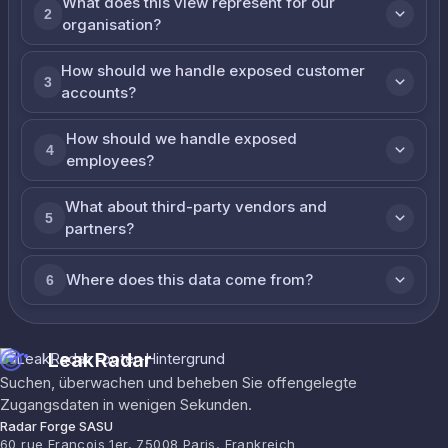
What does this view represent for our
2
organisation?
How should we handle exposed customer
3
accounts?
How should we handle exposed
4
employees?
What about third-party vendors and
5
partners?
Where does this data come from?
6
LeakRadar
Suchen, überwachen und beheben Sie offengelegte
Zugangsdaten in wenigen Sekunden.
Radar Forge SASU
60 rue François 1er, 75008 Paris, Frankreich