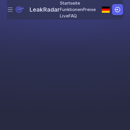
Startseite
LeakRadar
Funktionen
Preise
Menu
Skip to content
Live
FAQ