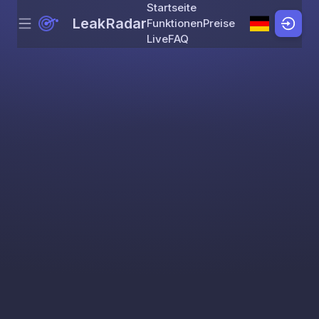
Startseite
LeakRadar
Funktionen
Preise
Menu
Skip to content
Live
FAQ