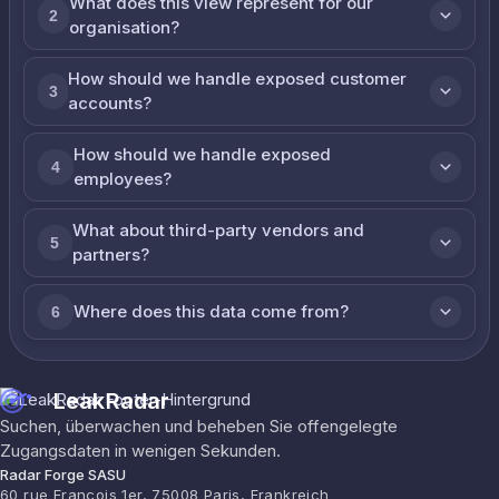
What does this view represent for our
2
organisation?
How should we handle exposed customer
3
accounts?
How should we handle exposed
4
employees?
What about third-party vendors and
5
partners?
Where does this data come from?
6
LeakRadar
Suchen, überwachen und beheben Sie offengelegte
Zugangsdaten in wenigen Sekunden.
Radar Forge SASU
60 rue François 1er, 75008 Paris, Frankreich