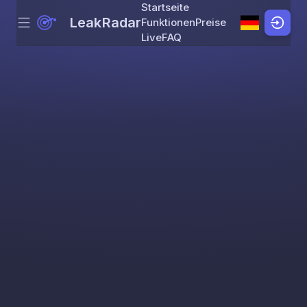
Startseite
LeakRadar
Funktionen
Preise
Menu
Skip to content
Live
FAQ