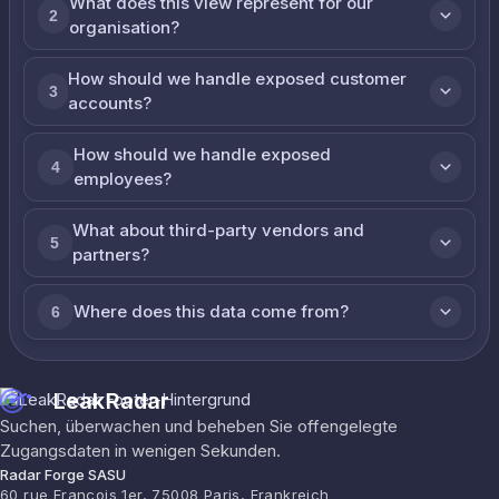
What does this view represent for our
2
organisation?
How should we handle exposed customer
3
accounts?
How should we handle exposed
4
employees?
What about third-party vendors and
5
partners?
Where does this data come from?
6
LeakRadar
Suchen, überwachen und beheben Sie offengelegte
Zugangsdaten in wenigen Sekunden.
Radar Forge SASU
60 rue François 1er, 75008 Paris, Frankreich