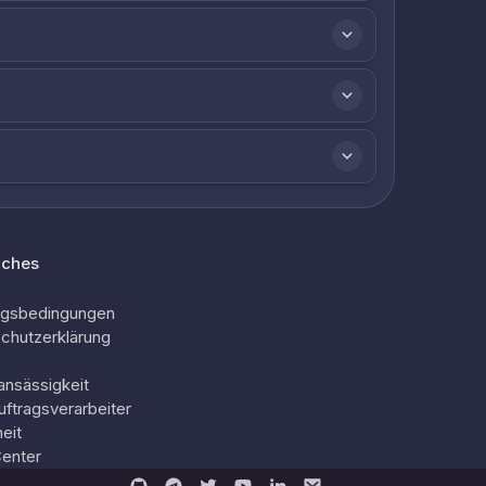
iches
ngsbedingungen
chutzerklärung
ansässigkeit
uftragsverarbeiter
eit
Center