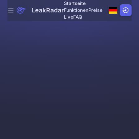
Startseite
LeakRadar
Funktionen
Preise
Menu
Skip to content
Live
FAQ