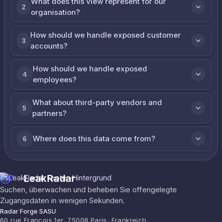
What does this view represent for our
2
organisation?
How should we handle exposed customer
3
accounts?
How should we handle exposed
4
employees?
What about third-party vendors and
5
partners?
Where does this data come from?
6
LeakRadar
Suchen, überwachen und beheben Sie offengelegte
Zugangsdaten in wenigen Sekunden.
Radar Forge SASU
60 rue François 1er, 75008 Paris, Frankreich