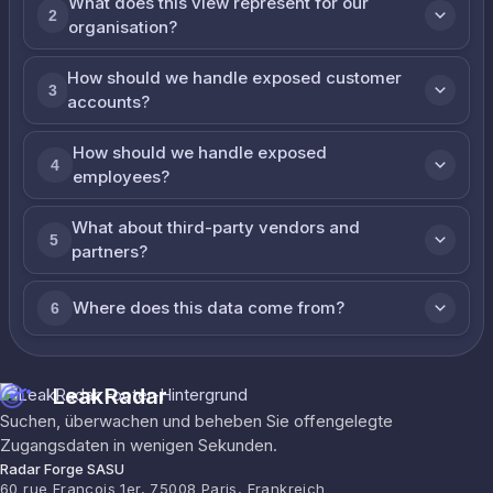
What does this view represent for our
2
organisation?
How should we handle exposed customer
3
accounts?
How should we handle exposed
4
employees?
What about third-party vendors and
5
partners?
Where does this data come from?
6
LeakRadar
Suchen, überwachen und beheben Sie offengelegte
Zugangsdaten in wenigen Sekunden.
Radar Forge SASU
60 rue François 1er, 75008 Paris, Frankreich