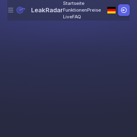
Startseite
LeakRadar
Funktionen
Preise
Menu
Skip to content
Live
FAQ