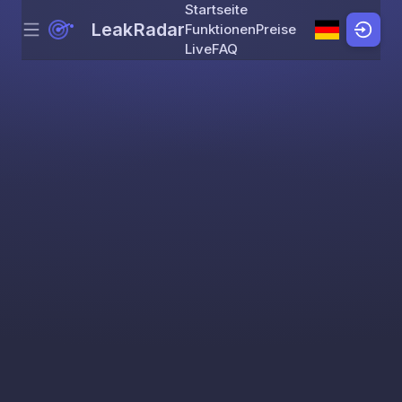
Startseite
LeakRadar
Funktionen
Preise
Menu
Skip to content
Live
FAQ