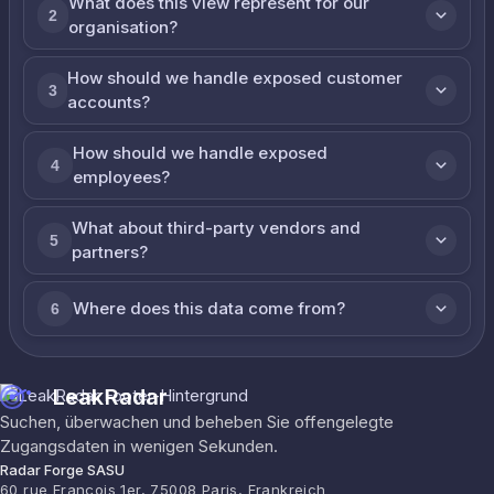
What does this view represent for our
2
organisation?
How should we handle exposed customer
3
accounts?
How should we handle exposed
4
employees?
What about third-party vendors and
5
partners?
Where does this data come from?
6
LeakRadar
Suchen, überwachen und beheben Sie offengelegte
Zugangsdaten in wenigen Sekunden.
Radar Forge SASU
60 rue François 1er, 75008 Paris, Frankreich