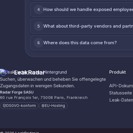
How should we handle exposed employe
4
What about third-party vendors and part
5
Where does this data come from?
6
LeakRadar
Produkt
Suchen, überwachen und beheben Sie offengelegte
Zugangsdaten in wenigen Sekunden.
API-Dokume
Radar Forge SASU
Statusseite
60 rue François 1er, 75008 Paris, Frankreich
Leak-Date
DSGVO-konform
EU-Hosting
© 2026
LeakRadar.io