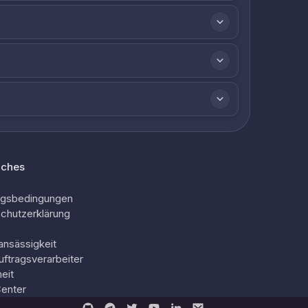
iches
ngsbedingungen
chutzerklärung
ansässigkeit
uftragsverarbeiter
eit
Center