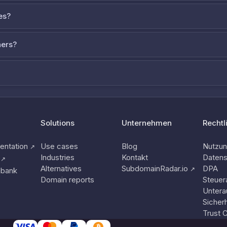
es?
ners?
Solutions
Unternehmen
Rechtl
ntation
Use cases
Blog
Nutzu
↗
Industries
Kontakt
Datens
↗
Alternatives
SubdomainRadar.io
DPA
↗
nbank
Domain reports
Steuer
Untera
Sicherh
Trust 