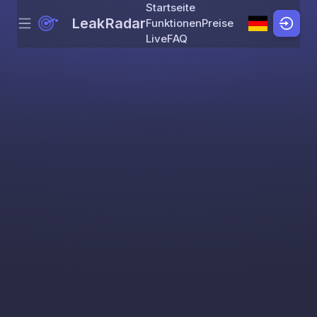
Startseite
LeakRadar
Funktionen
Preise
Menu
Skip to content
Live
FAQ