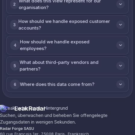
What does this view represent for our
2
organisation?
How should we handle exposed customer
3
accounts?
How should we handle exposed
4
employees?
What about third-party vendors and
5
partners?
Where does this data come from?
6
LeakRadar
Suchen, überwachen und beheben Sie offengelegte
Zugangsdaten in wenigen Sekunden.
Radar Forge SASU
60 rue François 1er, 75008 Paris, Frankreich