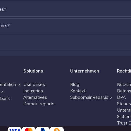
es?
ners?
Solutions
Unternehmen
Rechtl
ntation
Use cases
Blog
Nutzu
↗
Industries
Kontakt
Datens
↗
Alternatives
SubdomainRadar.io
DPA
↗
nbank
Domain reports
Steuer
Untera
Sicherh
Trust 