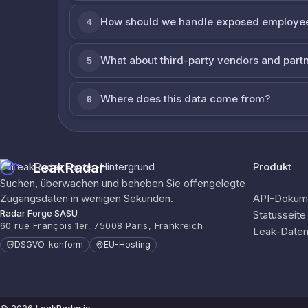
How should we handle exposed employe
4
What about third-party vendors and part
5
Where does this data come from?
6
LeakRadar
Produkt
Suchen, überwachen und beheben Sie offengelegte
Zugangsdaten in wenigen Sekunden.
API-Dokume
Radar Forge SASU
Statusseite
60 rue François 1er, 75008 Paris, Frankreich
Leak-Date
DSGVO-konform
EU-Hosting
© 2026
LeakRadar.io