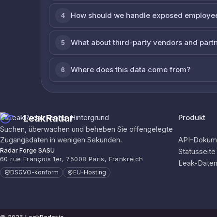
How should we handle exposed employe
4
What about third-party vendors and part
5
Where does this data come from?
6
LeakRadar
Produkt
Suchen, überwachen und beheben Sie offengelegte
Zugangsdaten in wenigen Sekunden.
API-Dokume
Radar Forge SASU
Statusseite
60 rue François 1er, 75008 Paris, Frankreich
Leak-Date
DSGVO-konform
EU-Hosting
© 2026
LeakRadar.io