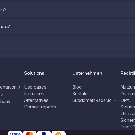
es?
ners?
Solutions
Unternehmen
Rechtl
ntation
Use cases
Blog
Nutzu
↗
Industries
Kontakt
Datens
↗
Alternatives
SubdomainRadar.io
DPA
↗
nbank
Domain reports
Steuer
Untera
Sicherh
Trust 