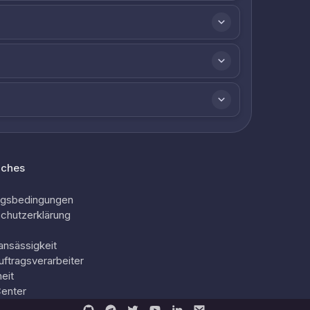
iches
ngsbedingungen
chutzerklärung
ansässigkeit
uftragsverarbeiter
eit
Center