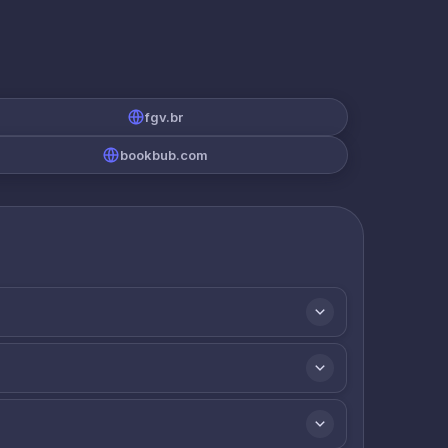
fgv.br
bookbub.com