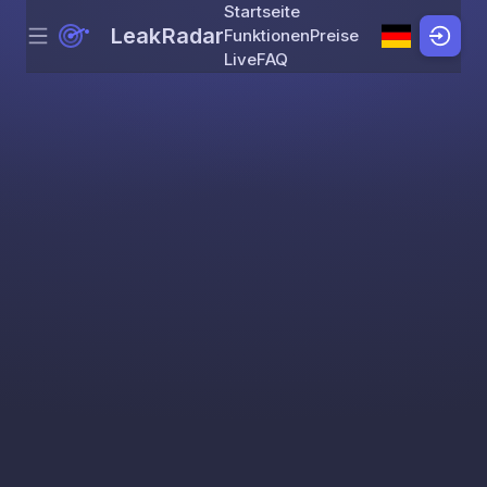
Startseite
LeakRadar
Funktionen
Preise
Menu
Skip to content
Live
FAQ