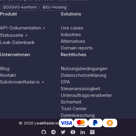
DSGVO-konform
EU-Hosting
Produkt
Solutions
API-Dokumentation
Use cases
↗
Industries
Statusseite
↗
Alternatives
Leak-Datenbank
Domain reports
Unternehmen
Rechtliches
Blog
Nutzungsbedingungen
Kontakt
Datenschutzerklärung
SubdomainRadar.io
DPA
↗
Steueransässigkeit
Unterauftragsverarbeiter
Sicherheit
Trust Center
Datenloeschung
© 2026
LeakRadar.io