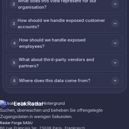
What does this view represent for our
2
organisation?
How should we handle exposed customer
3
accounts?
How should we handle exposed
4
employees?
What about third-party vendors and
5
partners?
Where does this data come from?
6
LeakRadar
Suchen, überwachen und beheben Sie offengelegte
Zugangsdaten in wenigen Sekunden.
Radar Forge SASU
60 rue François 1er, 75008 Paris, Frankreich