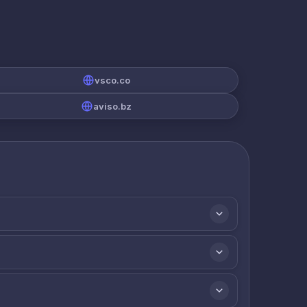
vsco.co
aviso.bz