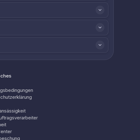
iches
ngsbedingungen
chutzerklärung
ansässigkeit
uftragsverarbeiter
eit
Center
oeschung