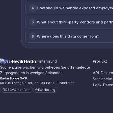
How should we handle exposed employe
4
What about third-party vendors and part
5
Where does this data come from?
6
LeakRadar
Produkt
Suchen, überwachen und beheben Sie offengelegte
Zugangsdaten in wenigen Sekunden.
API-Dokume
Radar Forge SASU
Statusseite
60 rue François 1er, 75008 Paris, Frankreich
Leak-Date
DSGVO-konform
EU-Hosting