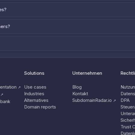
es?
ners?
Solutions
Unternehmen
Rechtl
ntation
Use cases
Blog
Nutzu
↗
Industries
Kontakt
Datens
↗
Alternatives
SubdomainRadar.io
DPA
↗
nbank
Domain reports
Steuer
Untera
Sicherh
Trust 
Datenl