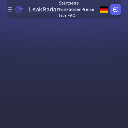
Startseite
LeakRadar
Funktionen
Preise
Menu
Skip to content
Live
FAQ