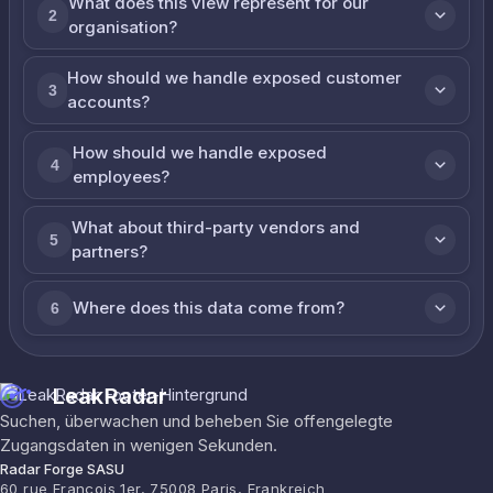
What does this view represent for our
2
organisation?
How should we handle exposed customer
3
accounts?
How should we handle exposed
4
employees?
What about third-party vendors and
5
partners?
Where does this data come from?
6
LeakRadar
Suchen, überwachen und beheben Sie offengelegte
Zugangsdaten in wenigen Sekunden.
Radar Forge SASU
60 rue François 1er, 75008 Paris, Frankreich