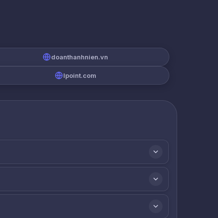
doanthanhnien.vn
lpoint.com