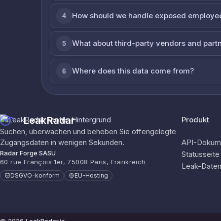
How should we handle exposed employe
4
What about third-party vendors and part
5
Where does this data come from?
6
LeakRadar
Produkt
Suchen, überwachen und beheben Sie offengelegte
Zugangsdaten in wenigen Sekunden.
API-Dokume
Radar Forge SASU
Statusseite
60 rue François 1er, 75008 Paris, Frankreich
Leak-Date
DSGVO-konform
EU-Hosting
© 2026
LeakRadar.io