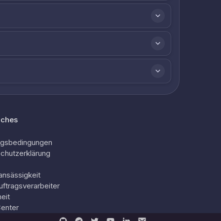
iches
ngsbedingungen
chutzerklärung
ansässigkeit
uftragsverarbeiter
eit
Center