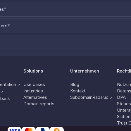
es?
ners?
Solutions
Unternehmen
Rechtl
ntation
Use cases
Blog
Nutzu
↗
Industries
Kontakt
Datens
↗
Alternatives
SubdomainRadar.io
DPA
↗
nbank
Domain reports
Steuer
Untera
Sicherh
Trust 