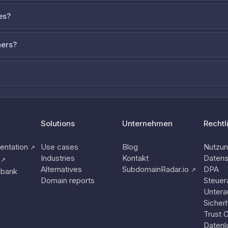
es?
ners?
Solutions
Unternehmen
Rechtl
ntation
Use cases
Blog
Nutzu
↗
Industries
Kontakt
Datens
↗
Alternatives
SubdomainRadar.io
DPA
↗
nbank
Domain reports
Steuer
Untera
Sicherh
Trust 
Datenl