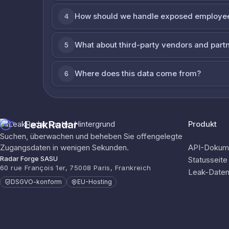
How should we handle exposed employe
4
What about third-party vendors and part
5
Where does this data come from?
6
LeakRadar
Produkt
Suchen, überwachen und beheben Sie offengelegte
Zugangsdaten in wenigen Sekunden.
API-Dokume
Radar Forge SASU
Statusseite
60 rue François 1er, 75008 Paris, Frankreich
Leak-Date
DSGVO-konform
EU-Hosting