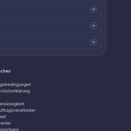
iches
ngsbedingungen
chutzerklärung
ansässigkeit
uftragsverarbeiter
eit
Center
oeschung