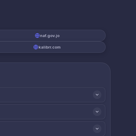
naf.gov.jo
kalibrr.com