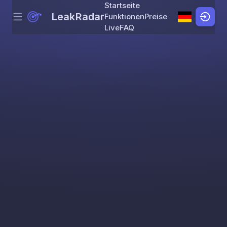
Startseite
LeakRadar
Funktionen
Preise
Menu
Skip to content
Live
FAQ