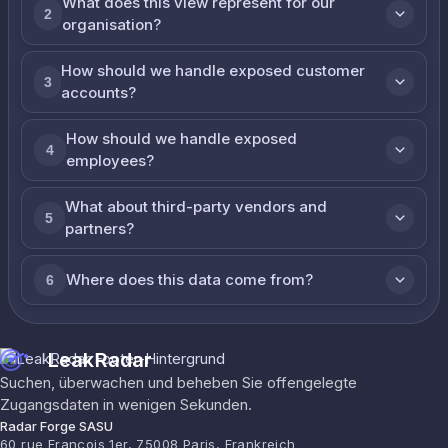
What does this view represent for our
2
organisation?
How should we handle exposed customer
3
accounts?
How should we handle exposed
4
employees?
What about third-party vendors and
5
partners?
Where does this data come from?
6
LeakRadar
Suchen, überwachen und beheben Sie offengelegte
Zugangsdaten in wenigen Sekunden.
Radar Forge SASU
60 rue François 1er, 75008 Paris, Frankreich