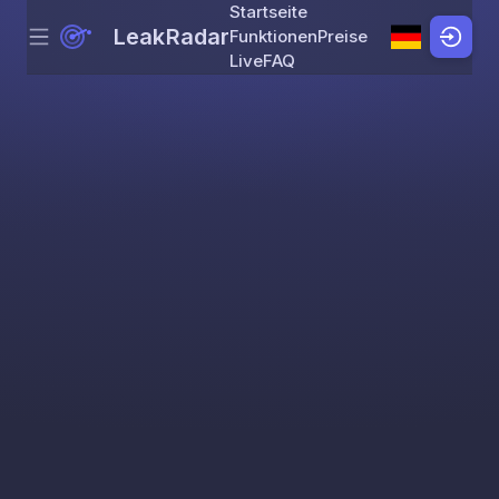
Startseite
LeakRadar
Funktionen
Preise
Menu
Skip to content
Live
FAQ