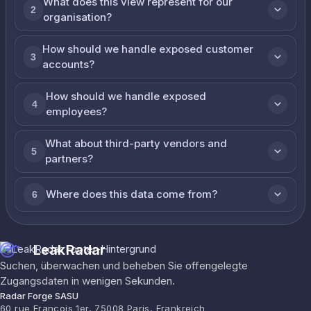
What does this view represent for our
2
organisation?
How should we handle exposed customer
3
accounts?
How should we handle exposed
4
employees?
What about third-party vendors and
5
partners?
Where does this data come from?
6
LeakRadar
Suchen, überwachen und beheben Sie offengelegte
Zugangsdaten in wenigen Sekunden.
Radar Forge SASU
60 rue François 1er, 75008 Paris, Frankreich